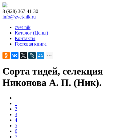
8 (928) 367-41-30
info@zvet-nik.ru
zvet-nik
Каталог (Цены)
Контакты
Гостевая книга
Сорта тидей, селекция
Никонова А. П. (Ник).
1
2
3
4
5
6
7