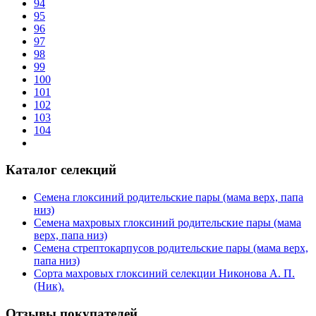
94
95
96
97
98
99
100
101
102
103
104
Каталог селекций
Семена глоксиний родительские пары (мама верх, папа
низ)
Семена махровых глоксиний родительские пары (мама
верх, папа низ)
Семена стрептокарпусов родительские пары (мама верх,
папа низ)
Сорта махровых глоксиний селекции Никонова А. П.
(Ник).
Отзывы покупателей