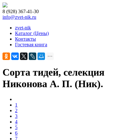
8 (928) 367-41-30
info@zvet-nik.ru
zvet-nik
Каталог (Цены)
Контакты
Гостевая книга
Сорта тидей, селекция
Никонова А. П. (Ник).
1
2
3
4
5
6
7