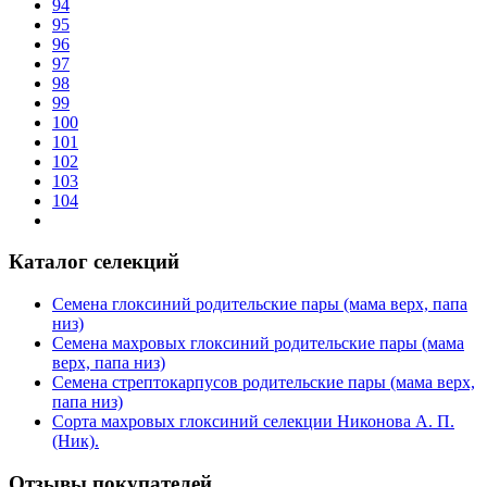
94
95
96
97
98
99
100
101
102
103
104
Каталог селекций
Семена глоксиний родительские пары (мама верх, папа
низ)
Семена махровых глоксиний родительские пары (мама
верх, папа низ)
Семена стрептокарпусов родительские пары (мама верх,
папа низ)
Сорта махровых глоксиний селекции Никонова А. П.
(Ник).
Отзывы покупателей