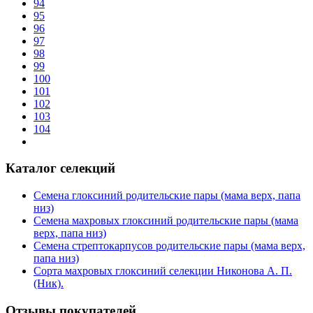
94
95
96
97
98
99
100
101
102
103
104
Каталог селекций
Семена глоксиний родительские пары (мама верх, папа
низ)
Семена махровых глоксиний родительские пары (мама
верх, папа низ)
Семена стрептокарпусов родительские пары (мама верх,
папа низ)
Сорта махровых глоксиний селекции Никонова А. П.
(Ник).
Отзывы покупателей