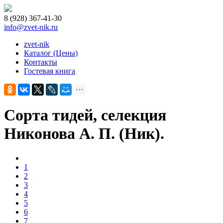
8 (928) 367-41-30
info@zvet-nik.ru
zvet-nik
Каталог (Цены)
Контакты
Гостевая книга
Сорта тидей, селекция
Никонова А. П. (Ник).
1
2
3
4
5
6
7