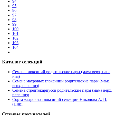
94
95
96
97
98
99
100
101
102
103
104
Каталог селекций
Семена глоксиний родительские пары (мама верх, папа
низ)
Семена махровых глоксиний родительские пары (мама
верх, папа низ)
Семена стрептокарпусов родительские пары (мама верх,
папа низ)
Сорта махровых глоксиний селекции Никонова А. П.
(Ник).
Отзывы покупателей