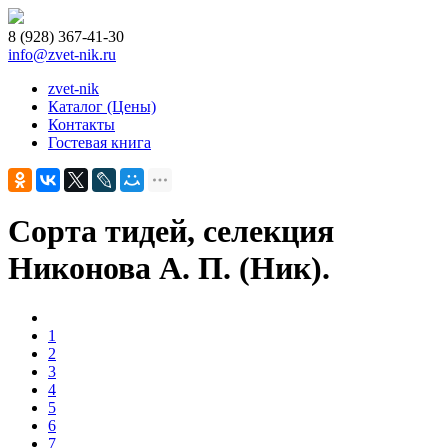
8 (928) 367-41-30
info@zvet-nik.ru
zvet-nik
Каталог (Цены)
Контакты
Гостевая книга
Сорта тидей, селекция
Никонова А. П. (Ник).
1
2
3
4
5
6
7