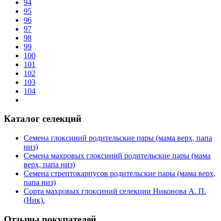
94
95
96
97
98
99
100
101
102
103
104
Каталог селекций
Семена глоксиний родительские пары (мама верх, папа
низ)
Семена махровых глоксиний родительские пары (мама
верх, папа низ)
Семена стрептокарпусов родительские пары (мама верх,
папа низ)
Сорта махровых глоксиний селекции Никонова А. П.
(Ник).
Отзывы покупателей