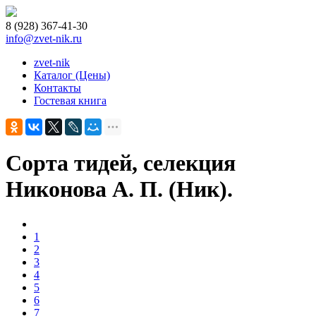
8 (928) 367-41-30
info@zvet-nik.ru
zvet-nik
Каталог (Цены)
Контакты
Гостевая книга
Сорта тидей, селекция
Никонова А. П. (Ник).
1
2
3
4
5
6
7